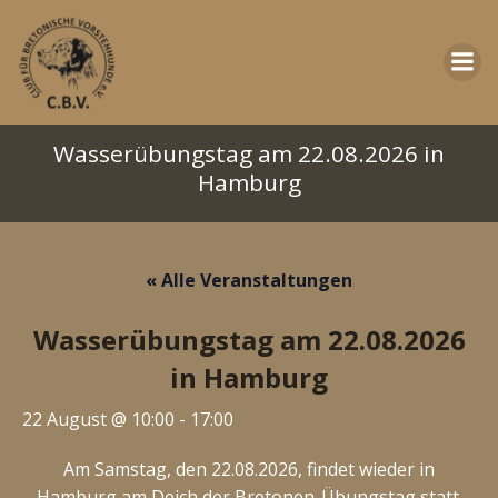
Zum
Inhalt
springen
Wasserübungstag am 22.08.2026 in
Hamburg
« Alle Veranstaltungen
Wasserübungstag am 22.08.2026
in Hamburg
22 August @ 10:00
-
17:00
Am Samstag, den 22.08.2026, findet wieder in
Hamburg am Deich der Bretonen-Übungstag statt.