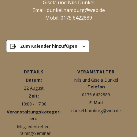
Gisela und Nils Dunkel
Email: dunkel.hamburg@web.de
Mobil: 0175 6422889
Zum Kalender hinzufügen
DETAILS
VERANSTALTER
Datum:
Nils und Gisela Dunkel
Telefon
22 August
0175 6422889
Zeit:
E-Mail
10:00 - 17:00
dunkel.hamburg@web.de
Veranstaltungskategori
en:
Mitgliedertreffen
,
Training/Seminar